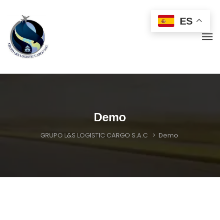
 
 
ES
Demo
GRUPO L&S LOGISTIC CARGO S.A.C
 > 
Demo